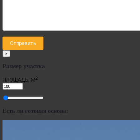
×
Размер участка
2
ПЛОЩАДЬ, М
Есть ли готовая основа: