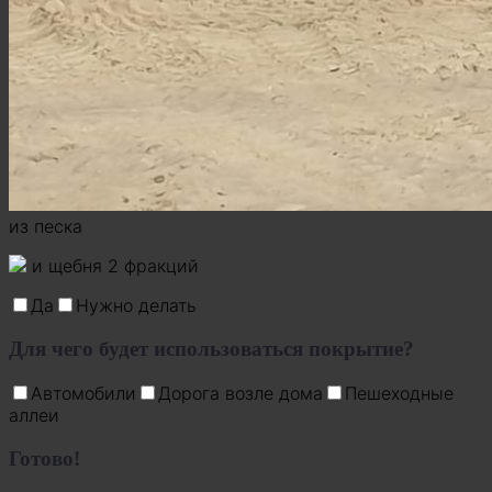
из песка
и щебня 2 фракций
Да
Нужно делать
Для чего будет использоваться покрытие?
Автомобили
Дорога возле дома
Пешеходные
аллеи
Готово!