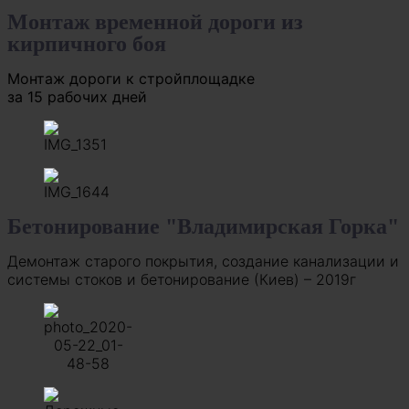
Монтаж временной дороги из
кирпичного боя
Монтаж дороги к стройплощадке
за 15 рабочих дней
Бетонирование "Владимирская Горка"
Демонтаж старого покрытия, создание канализации и
системы стоков и бетонирование (Киев) – 2019г