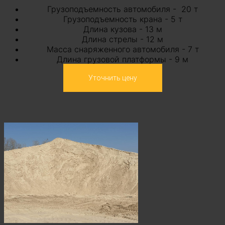
Грузоподъемность автомобиля -
20 т
Грузоподъемность крана -
5 т
Длина кузова - 13 м
Длина стрелы - 12 м
Масса снаряженного автомобиля - 7 т
Длина грузовой платформы - 9 м
Уточнить цену