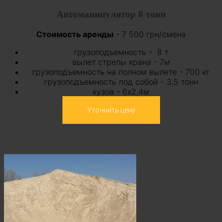
Автоманипулятор 8 тонн
Стоимость аренды
- 7 500 грн/смена
грузоподъемность -
8 т
вылет стрелы крана - 7м
грузоподъемность на полном вылете - 700 кг
грузоподъемность под собой - 3,5 тонн
кузов - 6х2,4м
Уточнить цену