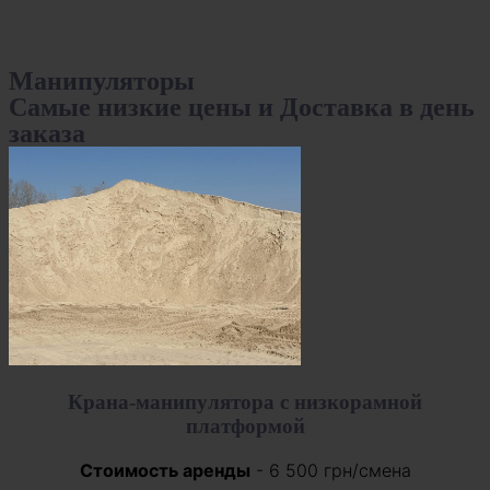
Манипуляторы
Самые низкие цены и Доставка в день
заказа
Крана-манипулятора с низкорамной
платформой
Стоимость аренды
- 6 500 грн/смена