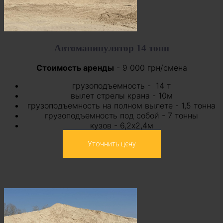
Автоманипулятор 14 тонн
Стоимость аренды
- 9 000 грн/смена
грузоподъемность - 14
т
вылет стрелы крана - 10м
грузоподъемность на полном вылете - 1,5 тонна
грузоподъемность под собой - 7 тонны
кузов - 6,2х2,4м
Уточнить цену