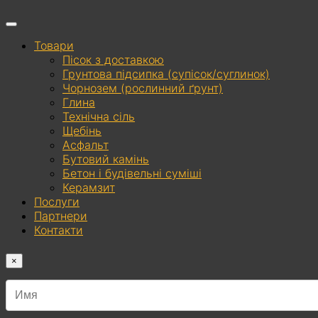
Товари
Пісок з доставкою
Грунтова підсипка (супісок/суглинок)
Чорнозем (рослинний ґрунт)
Глина
Технічна сіль
Щебінь
Асфальт
Бутовий камінь
Бетон і будівельні суміші
Керамзит
Послуги
Партнери
Контакти
×