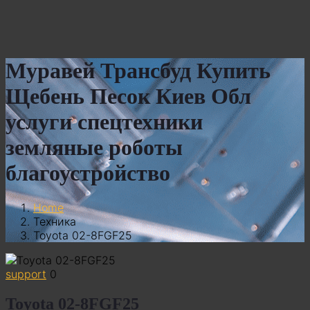
Муравей Трансбуд Купить
Щебень Песок Киев Обл
услуги спецтехники
земляные роботы
благоустройство
Home
Техника
Toyota 02-8FGF25
support
0
Toyota 02-8FGF25