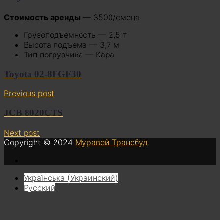
Стоимость аренды
— 3500/смена
Грузоподъемность — 2,5 т
Высота подъема — 3,7 м
Тип погрузчика — Кара
Toyota 02-8FGF30
Previous post
JCB 8020CTS
Next post
Copyright © 2024
Муравей Трансбуд
Українська
(
Украинский
)
Русский