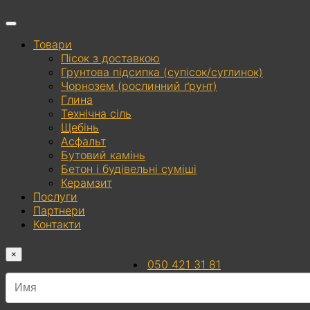
Товари
Пісок з доставкою
Грунтова підсипка (супісок/суглинок)
Чорнозем (рослинний ґрунт)
Глина
Технічна сіль
Щебінь
Асфальт
Бутовий камінь
Бетон і будівельні суміші
Керамзит
Послуги
Партнери
Контакти
×
050 421 31 81