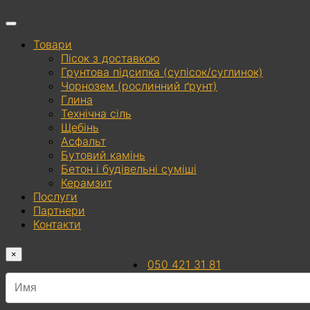
Товари
Пісок з доставкою
Грунтова підсипка (супісок/суглинок)
Чорнозем (рослинний ґрунт)
Глина
Технічна сіль
Щебінь
Асфальт
Бутовий камінь
Бетон і будівельні суміші
Керамзит
Послуги
Партнери
Контакти
×
050 421 31 81