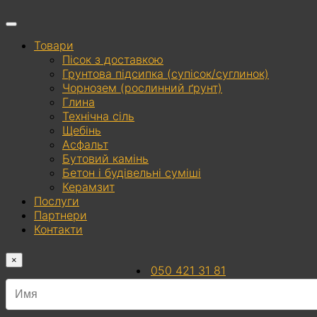
Товари
Пісок з доставкою
Грунтова підсипка (супісок/суглинок)
Чорнозем (рослинний ґрунт)
Глина
Технічна сіль
Щебінь
Асфальт
Бутовий камінь
Бетон і будівельні суміші
Керамзит
Послуги
Партнери
Контакти
×
050 421 31 81