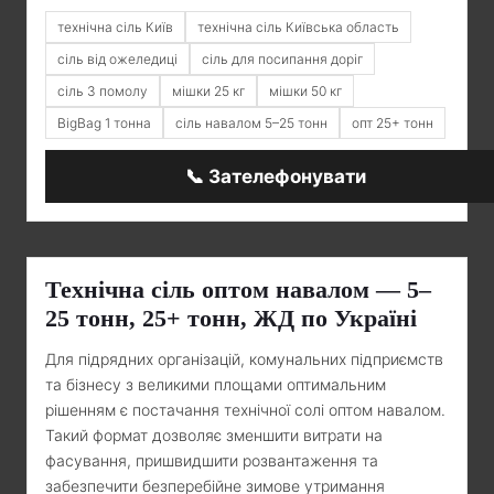
технічна сіль Київ
технічна сіль Київська область
сіль від ожеледиці
сіль для посипання доріг
сіль 3 помолу
мішки 25 кг
мішки 50 кг
BigBag 1 тонна
сіль навалом 5–25 тонн
опт 25+ тонн
📞 Зателефонувати
Технічна сіль оптом навалом — 5–
25 тонн, 25+ тонн, ЖД по Україні
Для підрядних організацій, комунальних підприємств
та бізнесу з великими площами оптимальним
рішенням є постачання технічної солі оптом навалом.
Такий формат дозволяє зменшити витрати на
фасування, пришвидшити розвантаження та
забезпечити безперебійне зимове утримання