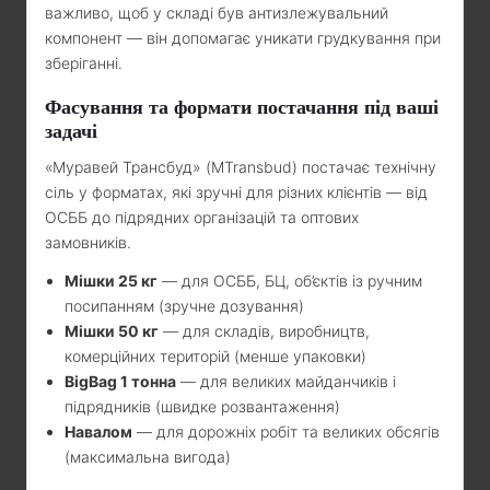
важливо, щоб у складі був антизлежувальний
компонент — він допомагає уникати грудкування при
зберіганні.
Фасування та формати постачання під ваші
задачі
«Муравей Трансбуд» (MTransbud) постачає технічну
сіль у форматах, які зручні для різних клієнтів — від
ОСББ до підрядних організацій та оптових
замовників.
Мішки 25 кг
— для ОСББ, БЦ, об’єктів із ручним
посипанням (зручне дозування)
Мішки 50 кг
— для складів, виробництв,
комерційних територій (менше упаковки)
BigBag 1 тонна
— для великих майданчиків і
підрядників (швидке розвантаження)
Навалом
— для дорожніх робіт та великих обсягів
(максимальна вигода)