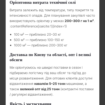
Орієнтовна витрата технічної солі
Витрата залежить від температури, типу покриття та
інтенсивності опадів. Для планування закупівлі часто
використовують орієнтир у межах
200–300 г на 1 м²
.
:contentReference[oaicite:1]{index=1}
100 м² — приблизно 20–30 кг
500 м² — приблизно 100–150 кг
1000 м² — приблизно 200–300 кг
Доставка по Києву та області, опт і великі
обсяги
Ми орієнтуємось на швидкі поставки в сезон і
підбираємо логістику під ваш обсяг та під’їзд до
місця розвантаження. Для оптових клієнтів доступні
відвантаження
навало́м 5–25 тонн
машинами, а
також
великий опт від 25 тонн
(контрактні поставки
/ регулярні відвантаження).
Якість і застосування