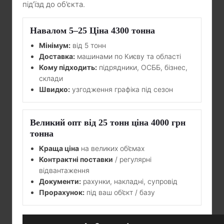
під’їзд до об’єкта.
Навалом 5–25 Ціна 4300 тонна
Мінімум:
від 5 тонн
Доставка:
машинами по Києву та області
Кому підходить:
підрядники, ОСББ, бізнес,
склади
Швидко:
узгодження графіка під сезон
Великий опт від 25 тонн ціна 4000 грн
тонна
Краща ціна
на великих об’ємах
Контрактні поставки
/ регулярні
відвантаження
Документи:
рахунки, накладні, супровід
Прорахунок:
під ваш об’єкт / базу