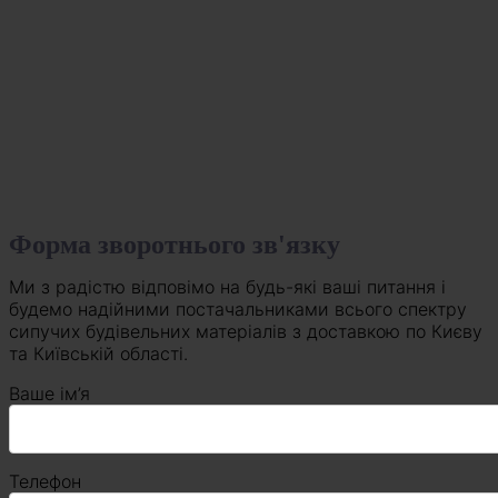
Форма зворотнього зв'язку
Ми з радістю відповімо на будь-які ваші питання і
будемо надійними постачальниками всього спектру
сипучих будівельних матеріалів з доставкою по Києву
та Київській області.
Ваше ім’я
Телефон