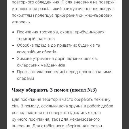
повторного обледеніння. Після внесення на поверхні
утворюється розсіл, який знижує зчеплення льоду з
покриттям і полегшує прибирання сніжно-льодових
утворень.
Посипання тротуарів, сходів, прибудинкових
територій, паркінгів
Обробка під’їздів до приватних будинків та
комерційних об’єктів
Зимове утримання доріг, під’їзних шляхів,
складських майданчиків
Профілактика ожеледиці перед прогнозованими
опадами
Чому обирають 3 помол (помел №3)
Для посипання територій часто обирають технічну
сіль 3 помолу, оскільки вона зручна в роботі: добре
розподіляється по поверхні, підходить як для
ручного посипання, так і для механізованого
внесення. Для стабільного зберігання в сезон