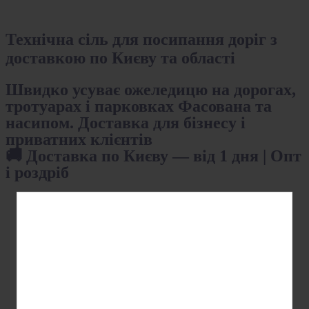
Технічна сіль для посипання доріг з
доставкою по Києву та області
Швидко усуває ожеледицю на дорогах,
тротуарах і парковках Фасована та
насипом. Доставка для бізнесу і
приватних клієнтів
🚚 Доставка по Києву — від 1 дня | Опт
і роздріб