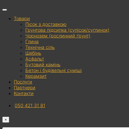
Товари
Пісок з доставкою
Грунтова підсипка (супісок/суглинок)
Чорнозем (рослинний ґрунт)
Глина
Технічна сіль
Щебінь
Асфальт
Бутовий камінь
Бетон і будівельні суміші
Керамзит
Послуги
Партнери
Контакти
050 421 31 81
×