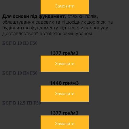
Замовити
Для основи під фундамент
, стяжки полів,
облаштування садових та пішохідних доріжок, та
будівництво фундаменту під невелику споруду.
Доставляється* автобетонозмішувачем.
БСГ В 10 П3 F50
1377 грн/м3
Замовити
БСГ В 10 П4 F50
1448 грн/м3
Замовити
БСГ В 12,5 П3 F50
1377 грн/м3
Замовити