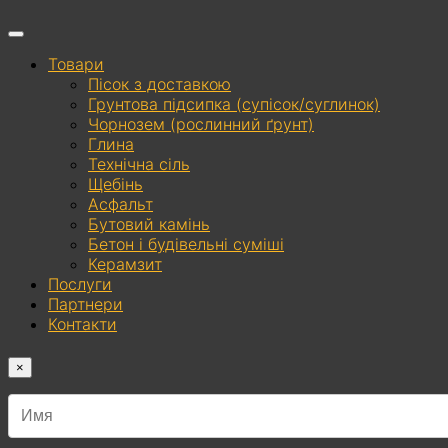
Товари
Пісок з доставкою
Грунтова підсипка (супісок/суглинок)
Чорнозем (рослинний ґрунт)
Глина
Технічна сіль
Щебінь
Асфальт
Бутовий камінь
Бетон і будівельні суміші
Керамзит
Послуги
Партнери
Контакти
×