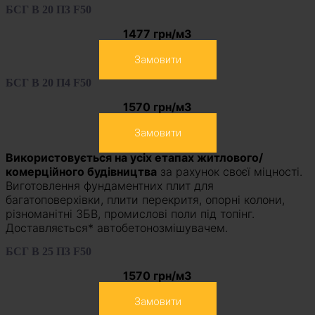
БСГ В 20 П3 F50
1477 грн/м3
Замовити
БСГ В 20 П4 F50
1570 грн/м3
Замовити
Використовується на усіх етапах житлового/
комерційного будівництва
за рахунок своєї міцності.
Виготовлення фундаментних плит для
багатоповерхівки, плити перекритя, опорні колони,
різноманітні ЗБВ, промислові поли під топінг.
Доставляється* автобетонозмішувачем.
БСГ В 25 П3 F50
1570 грн/м3
Замовити