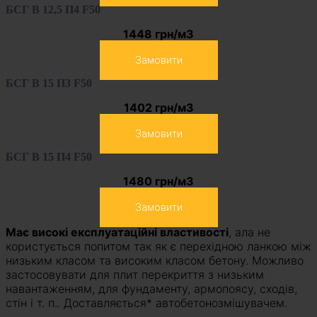
БСГ В 12,5 П4 F50
1448 грн/м3
Замовити
БСГ В 15 П3 F50
1402 грн/м3
Замовити
БСГ В 15 П4 F50
1480 грн/м3
Замовити
Має високі експлуатаційні властивості
, ала не
користується попитом так як є перехідною ланкою між
низьким класом та високим класом бетону. Можливо
застосовувати для плит перекриття з низьким
навантаженням, для фундаменту, армопоясу, сходів,
стін і т. п.. Доставляється* автобетонозмішувачем.