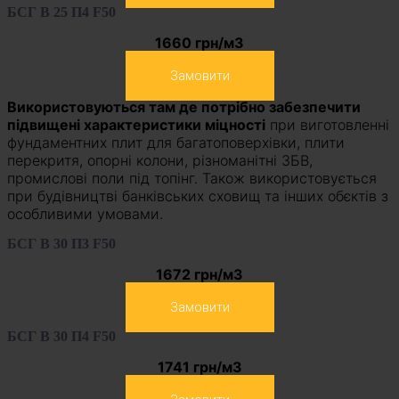
БСГ В 25 П4 F50
1660 грн/м3
Замовити
Використовуються там де потрібно забезпечити
підвищені характеристики міцності
при виготовленні
фундаментних плит для багатоповерхівки, плити
перекритя, опорні колони, різноманітні ЗБВ,
промислові поли під топінг. Також використовується
при будівництві банківських сховищ та інших обєктів з
особливими умовами.
БСГ В 30 П3 F50
1672 грн/м3
Замовити
БСГ В 30 П4 F50
1741 грн/м3